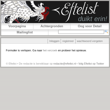
Voorpagina
Achtergronden
Oog voor Detail
Mailinglist
Inloggen
registreer
wachtwoord vergeten
Formulier is verlopen. Ga naar
het verzoek
en probeer het opnieuw.
© Eftelist • De redactie is bereikbaar op
redactie@eftelist.nl
•
Volg Eftelist op Twitter