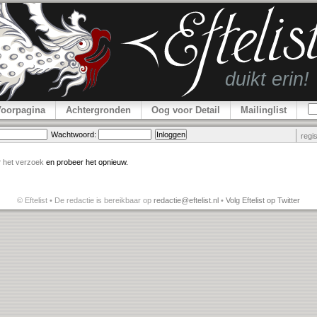
Voorpagina
Achtergronden
Oog voor Detail
Mailinglist
Wachtwoord:
regi
r
het verzoek
en probeer het opnieuw.
© Eftelist • De redactie is bereikbaar op
redactie@eftelist.nl
•
Volg Eftelist op Twitter