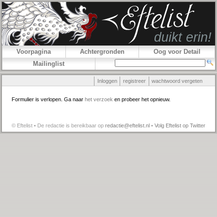
Voorpagina
Achtergronden
Oog voor Detail
Mailinglist
Inloggen
registreer
wachtwoord vergeten
Formulier is verlopen. Ga naar
het verzoek
en probeer het opnieuw.
© Eftelist • De redactie is bereikbaar op
redactie@eftelist.nl
•
Volg Eftelist op Twitter