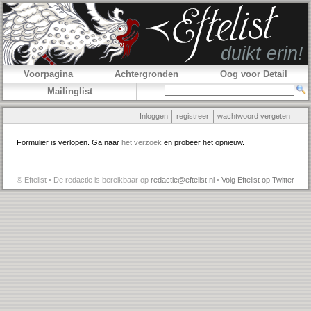
Voorpagina
Achtergronden
Oog voor Detail
Mailinglist
Inloggen
registreer
wachtwoord vergeten
Formulier is verlopen. Ga naar
het verzoek
en probeer het opnieuw.
© Eftelist • De redactie is bereikbaar op
redactie@eftelist.nl
•
Volg Eftelist op Twitter