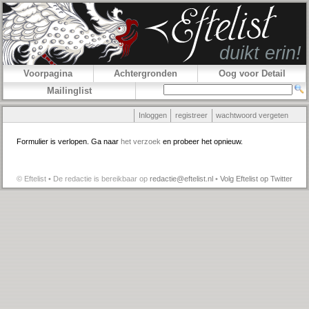
Voorpagina
Achtergronden
Oog voor Detail
Mailinglist
Inloggen
registreer
wachtwoord vergeten
Formulier is verlopen. Ga naar
het verzoek
en probeer het opnieuw.
© Eftelist • De redactie is bereikbaar op
redactie@eftelist.nl
•
Volg Eftelist op Twitter