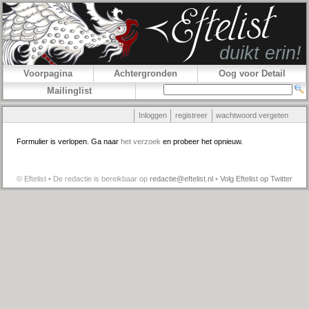
Voorpagina
Achtergronden
Oog voor Detail
Mailinglist
Inloggen
registreer
wachtwoord vergeten
Formulier is verlopen. Ga naar
het verzoek
en probeer het opnieuw.
© Eftelist • De redactie is bereikbaar op
redactie@eftelist.nl
•
Volg Eftelist op Twitter