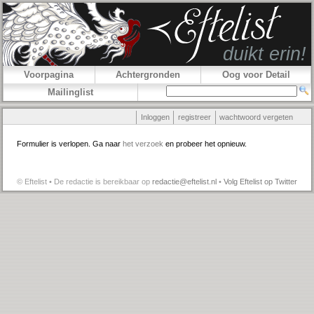
Voorpagina
Achtergronden
Oog voor Detail
Mailinglist
Inloggen
registreer
wachtwoord vergeten
Formulier is verlopen. Ga naar
het verzoek
en probeer het opnieuw.
© Eftelist • De redactie is bereikbaar op
redactie@eftelist.nl
•
Volg Eftelist op Twitter