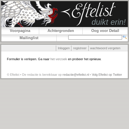
Voorpagina
Achtergronden
Oog voor Detail
Mailinglist
Inloggen
registreer
wachtwoord vergeten
Formulier is verlopen. Ga naar
het verzoek
en probeer het opnieuw.
© Eftelist • De redactie is bereikbaar op
redactie@eftelist.nl
•
Volg Eftelist op Twitter