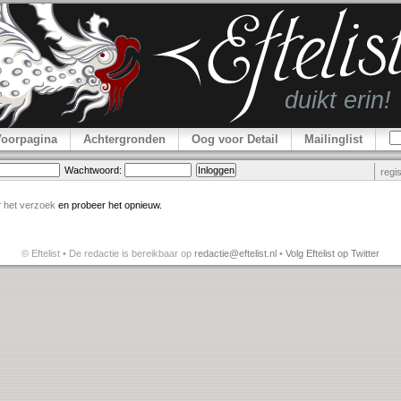
Voorpagina
Achtergronden
Oog voor Detail
Mailinglist
Wachtwoord:
regi
r
het verzoek
en probeer het opnieuw.
© Eftelist • De redactie is bereikbaar op
redactie@eftelist.nl
•
Volg Eftelist op Twitter