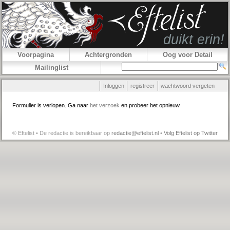
Voorpagina
Achtergronden
Oog voor Detail
Mailinglist
Inloggen
registreer
wachtwoord vergeten
Formulier is verlopen. Ga naar
het verzoek
en probeer het opnieuw.
© Eftelist • De redactie is bereikbaar op
redactie@eftelist.nl
•
Volg Eftelist op Twitter