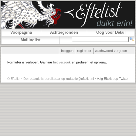
Voorpagina
Achtergronden
Oog voor Detail
Mailinglist
Inloggen
registreer
wachtwoord vergeten
Formulier is verlopen. Ga naar
het verzoek
en probeer het opnieuw.
© Eftelist • De redactie is bereikbaar op
redactie@eftelist.nl
•
Volg Eftelist op Twitter