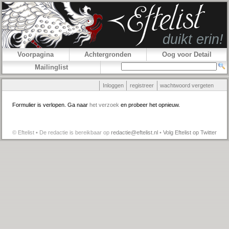
Voorpagina
Achtergronden
Oog voor Detail
Mailinglist
Inloggen
registreer
wachtwoord vergeten
Formulier is verlopen. Ga naar
het verzoek
en probeer het opnieuw.
© Eftelist • De redactie is bereikbaar op
redactie@eftelist.nl
•
Volg Eftelist op Twitter