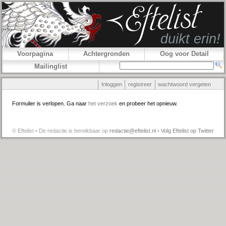
Voorpagina
Achtergronden
Oog voor Detail
Mailinglist
Inloggen
registreer
wachtwoord vergeten
Formulier is verlopen. Ga naar
het verzoek
en probeer het opnieuw.
© Eftelist • De redactie is bereikbaar op
redactie@eftelist.nl
•
Volg Eftelist op Twitter