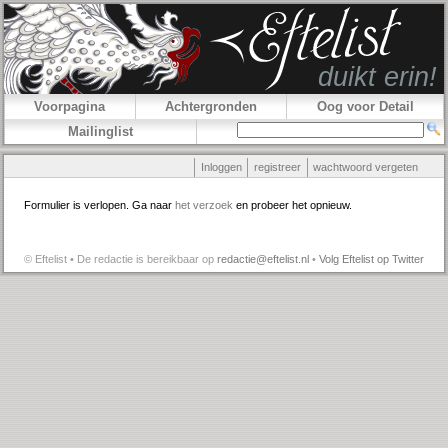
Voorpagina
Achtergronden
Oog voor Detail
Mailinglist
Inloggen
registreer
wachtwoord vergeten
Formulier is verlopen. Ga naar
het verzoek
en probeer het opnieuw.
© Eftelist • De redactie is bereikbaar op
redactie@eftelist.nl
•
Volg Eftelist op Twitter