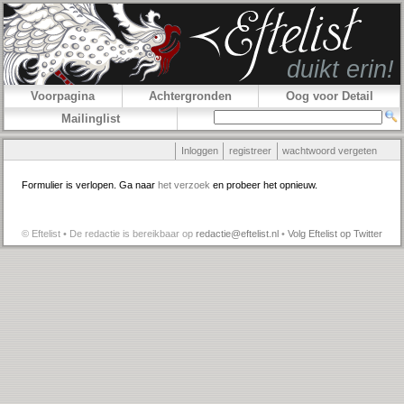
Voorpagina
Achtergronden
Oog voor Detail
Mailinglist
Inloggen
registreer
wachtwoord vergeten
Formulier is verlopen. Ga naar
het verzoek
en probeer het opnieuw.
© Eftelist • De redactie is bereikbaar op
redactie@eftelist.nl
•
Volg Eftelist op Twitter