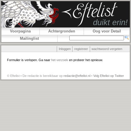
Voorpagina
Achtergronden
Oog voor Detail
Mailinglist
Inloggen
registreer
wachtwoord vergeten
Formulier is verlopen. Ga naar
het verzoek
en probeer het opnieuw.
© Eftelist • De redactie is bereikbaar op
redactie@eftelist.nl
•
Volg Eftelist op Twitter