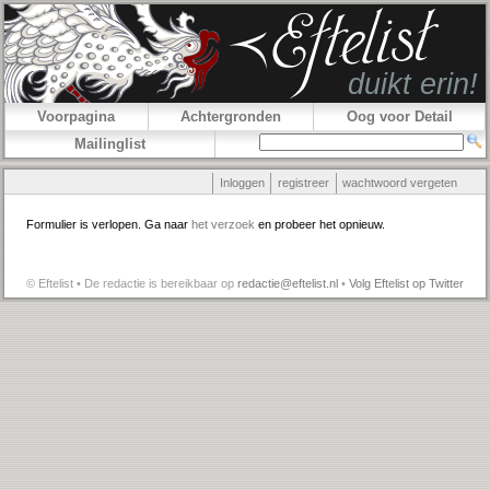
Voorpagina
Achtergronden
Oog voor Detail
Mailinglist
Inloggen
registreer
wachtwoord vergeten
Formulier is verlopen. Ga naar
het verzoek
en probeer het opnieuw.
© Eftelist • De redactie is bereikbaar op
redactie@eftelist.nl
•
Volg Eftelist op Twitter