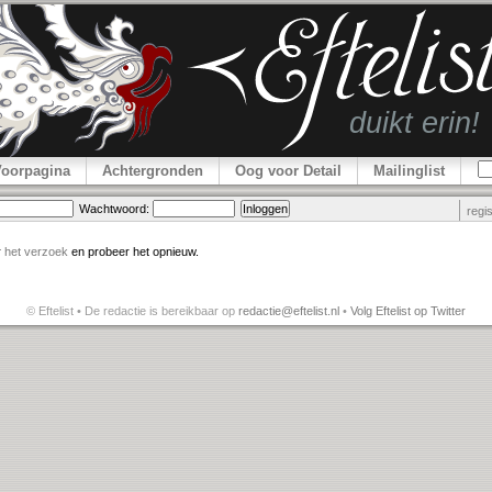
Voorpagina
Achtergronden
Oog voor Detail
Mailinglist
Wachtwoord:
regi
r
het verzoek
en probeer het opnieuw.
© Eftelist • De redactie is bereikbaar op
redactie@eftelist.nl
•
Volg Eftelist op Twitter