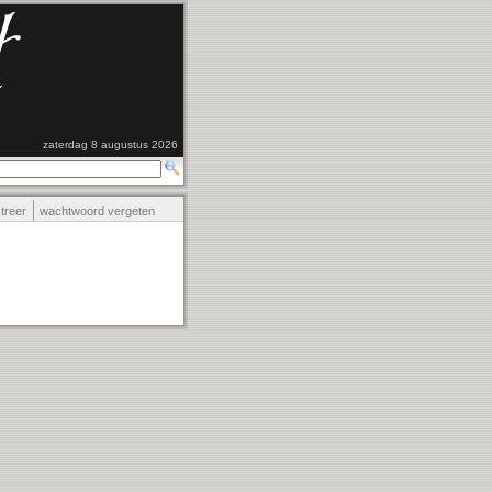
zaterdag 8 augustus 2026
streer
wachtwoord vergeten