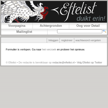
Voorpagina
Achtergronden
Oog voor Detail
Mailinglist
Inloggen
registreer
wachtwoord vergeten
Formulier is verlopen. Ga naar
het verzoek
en probeer het opnieuw.
© Eftelist • De redactie is bereikbaar op
redactie@eftelist.nl
•
Volg Eftelist op Twitter