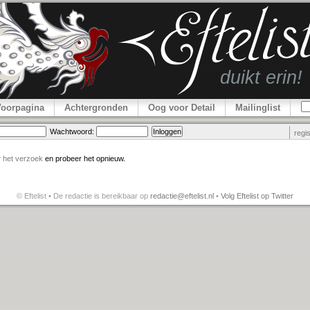
Voorpagina
Achtergronden
Oog voor Detail
Mailinglist
Wachtwoord:
regi
r
het verzoek
en probeer het opnieuw.
© Eftelist • De redactie is bereikbaar op
redactie@eftelist.nl
•
Volg Eftelist op Twitter