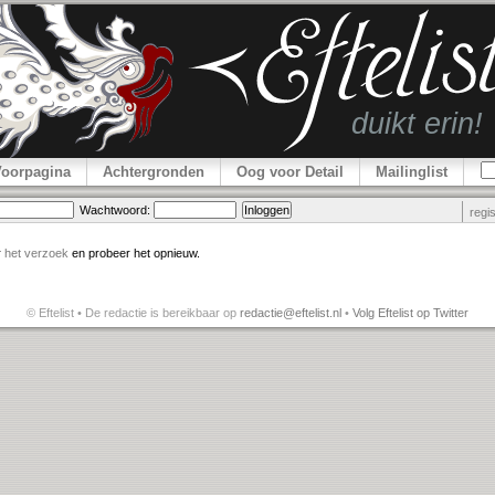
Voorpagina
Achtergronden
Oog voor Detail
Mailinglist
Wachtwoord:
regi
r
het verzoek
en probeer het opnieuw.
© Eftelist • De redactie is bereikbaar op
redactie@eftelist.nl
•
Volg Eftelist op Twitter