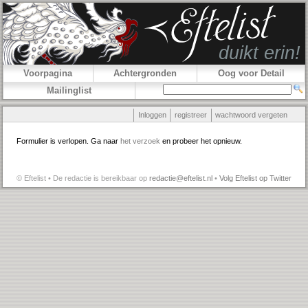
Voorpagina
Achtergronden
Oog voor Detail
Mailinglist
Inloggen
registreer
wachtwoord vergeten
Formulier is verlopen. Ga naar
het verzoek
en probeer het opnieuw.
© Eftelist • De redactie is bereikbaar op
redactie@eftelist.nl
•
Volg Eftelist op Twitter