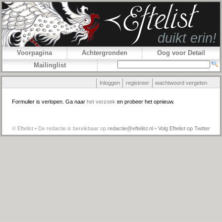
Voorpagina
Achtergronden
Oog voor Detail
Mailinglist
Inloggen
registreer
wachtwoord vergeten
Formulier is verlopen. Ga naar
het verzoek
en probeer het opnieuw.
© Eftelist • De redactie is bereikbaar op
redactie@eftelist.nl
•
Volg Eftelist op Twitter