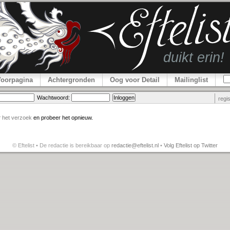
Voorpagina
Achtergronden
Oog voor Detail
Mailinglist
Wachtwoord:
regi
r
het verzoek
en probeer het opnieuw.
© Eftelist • De redactie is bereikbaar op
redactie@eftelist.nl
•
Volg Eftelist op Twitter