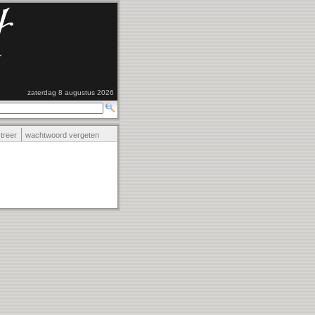
zaterdag 8 augustus 2026
streer
wachtwoord vergeten