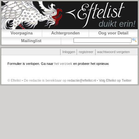
Voorpagina
Achtergronden
Oog voor Detail
Mailinglist
Inloggen
registreer
wachtwoord vergeten
Formulier is verlopen. Ga naar
het verzoek
en probeer het opnieuw.
© Eftelist • De redactie is bereikbaar op
redactie@eftelist.nl
•
Volg Eftelist op Twitter