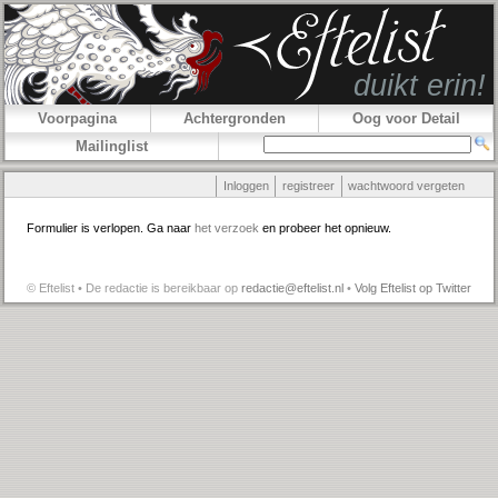
Voorpagina
Achtergronden
Oog voor Detail
Mailinglist
Inloggen
registreer
wachtwoord vergeten
Formulier is verlopen. Ga naar
het verzoek
en probeer het opnieuw.
© Eftelist • De redactie is bereikbaar op
redactie@eftelist.nl
•
Volg Eftelist op Twitter