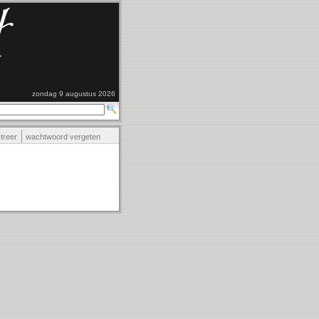
zondag 9 augustus 2026
streer
wachtwoord vergeten