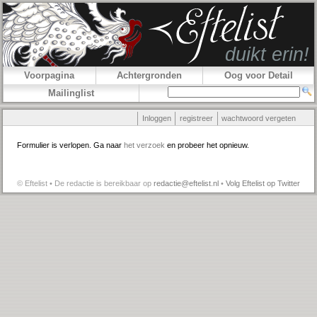
Voorpagina
Achtergronden
Oog voor Detail
Mailinglist
Inloggen
registreer
wachtwoord vergeten
Formulier is verlopen. Ga naar
het verzoek
en probeer het opnieuw.
© Eftelist • De redactie is bereikbaar op
redactie@eftelist.nl
•
Volg Eftelist op Twitter