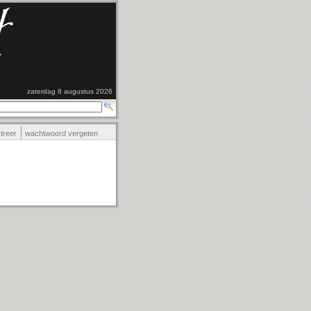
zaterdag 8 augustus 2026
streer
wachtwoord vergeten