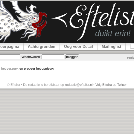
Voorpagina
Achtergronden
Oog voor Detail
Mailinglist
Wachtwoord:
regi
r
het verzoek
en probeer het opnieuw.
© Eftelist • De redactie is bereikbaar op
redactie@eftelist.nl
•
Volg Eftelist op Twitter