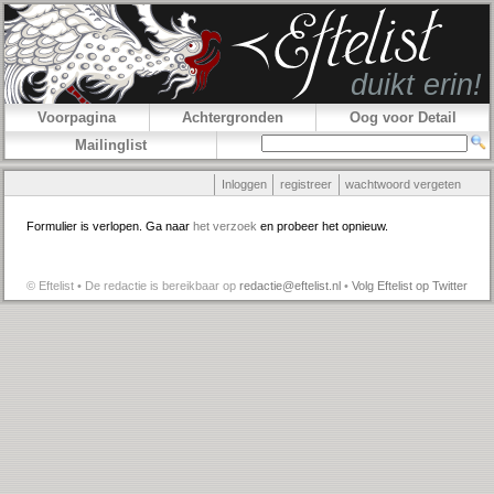
Voorpagina
Achtergronden
Oog voor Detail
Mailinglist
Inloggen
registreer
wachtwoord vergeten
Formulier is verlopen. Ga naar
het verzoek
en probeer het opnieuw.
© Eftelist • De redactie is bereikbaar op
redactie@eftelist.nl
•
Volg Eftelist op Twitter