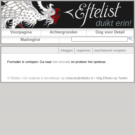
Voorpagina
Achtergronden
Oog voor Detail
Mailinglist
Inloggen
registreer
wachtwoord vergeten
Formulier is verlopen. Ga naar
het verzoek
en probeer het opnieuw.
© Eftelist • De redactie is bereikbaar op
redactie@eftelist.nl
•
Volg Eftelist op Twitter