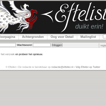
Voorpagina
Achtergronden
Oog voor Detail
Mailinglist
Wachtwoord:
regi
r
het verzoek
en probeer het opnieuw.
© Eftelist • De redactie is bereikbaar op
redactie@eftelist.nl
•
Volg Eftelist op Twitter