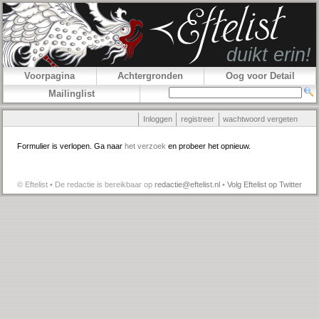
Voorpagina
Achtergronden
Oog voor Detail
Mailinglist
Inloggen
registreer
wachtwoord vergeten
Formulier is verlopen. Ga naar
het verzoek
en probeer het opnieuw.
© Eftelist • De redactie is bereikbaar op
redactie@eftelist.nl
•
Volg Eftelist op Twitter