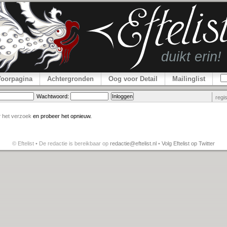
Voorpagina
Achtergronden
Oog voor Detail
Mailinglist
Wachtwoord:
regi
r
het verzoek
en probeer het opnieuw.
© Eftelist • De redactie is bereikbaar op
redactie@eftelist.nl
•
Volg Eftelist op Twitter