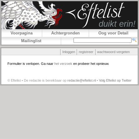
Voorpagina
Achtergronden
Oog voor Detail
Mailinglist
Inloggen
registreer
wachtwoord vergeten
Formulier is verlopen. Ga naar
het verzoek
en probeer het opnieuw.
© Eftelist • De redactie is bereikbaar op
redactie@eftelist.nl
•
Volg Eftelist op Twitter