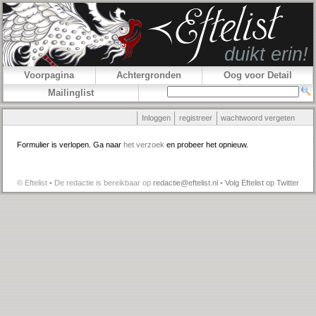
Voorpagina
Achtergronden
Oog voor Detail
Mailinglist
Inloggen
registreer
wachtwoord vergeten
Formulier is verlopen. Ga naar
het verzoek
en probeer het opnieuw.
© Eftelist • De redactie is bereikbaar op
redactie@eftelist.nl
•
Volg Eftelist op Twitter