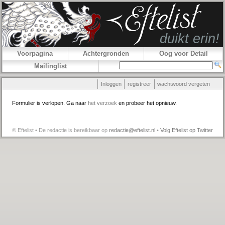
Voorpagina
Achtergronden
Oog voor Detail
Mailinglist
Inloggen
registreer
wachtwoord vergeten
Formulier is verlopen. Ga naar
het verzoek
en probeer het opnieuw.
© Eftelist • De redactie is bereikbaar op
redactie@eftelist.nl
•
Volg Eftelist op Twitter