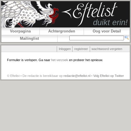
Voorpagina
Achtergronden
Oog voor Detail
Mailinglist
Inloggen
registreer
wachtwoord vergeten
Formulier is verlopen. Ga naar
het verzoek
en probeer het opnieuw.
© Eftelist • De redactie is bereikbaar op
redactie@eftelist.nl
•
Volg Eftelist op Twitter