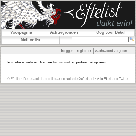
Voorpagina
Achtergronden
Oog voor Detail
Mailinglist
Inloggen
registreer
wachtwoord vergeten
Formulier is verlopen. Ga naar
het verzoek
en probeer het opnieuw.
© Eftelist • De redactie is bereikbaar op
redactie@eftelist.nl
•
Volg Eftelist op Twitter