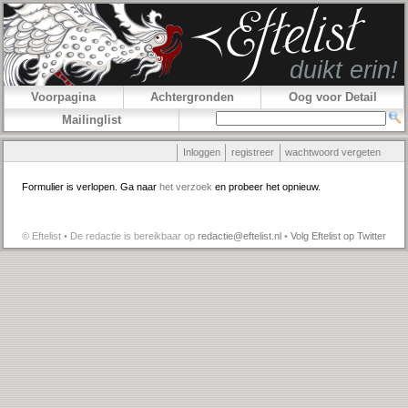
Voorpagina
Achtergronden
Oog voor Detail
Mailinglist
Inloggen
registreer
wachtwoord vergeten
Formulier is verlopen. Ga naar
het verzoek
en probeer het opnieuw.
© Eftelist • De redactie is bereikbaar op
redactie@eftelist.nl
•
Volg Eftelist op Twitter