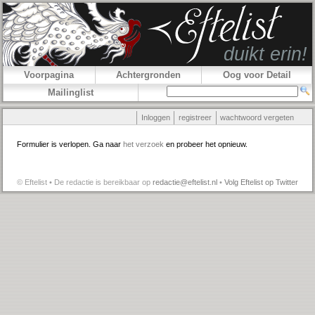
Voorpagina
Achtergronden
Oog voor Detail
Mailinglist
Inloggen
registreer
wachtwoord vergeten
Formulier is verlopen. Ga naar
het verzoek
en probeer het opnieuw.
© Eftelist • De redactie is bereikbaar op
redactie@eftelist.nl
•
Volg Eftelist op Twitter