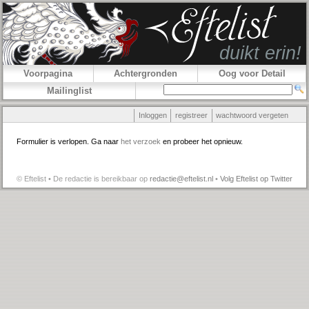
Voorpagina
Achtergronden
Oog voor Detail
Mailinglist
Inloggen
registreer
wachtwoord vergeten
Formulier is verlopen. Ga naar
het verzoek
en probeer het opnieuw.
© Eftelist • De redactie is bereikbaar op
redactie@eftelist.nl
•
Volg Eftelist op Twitter