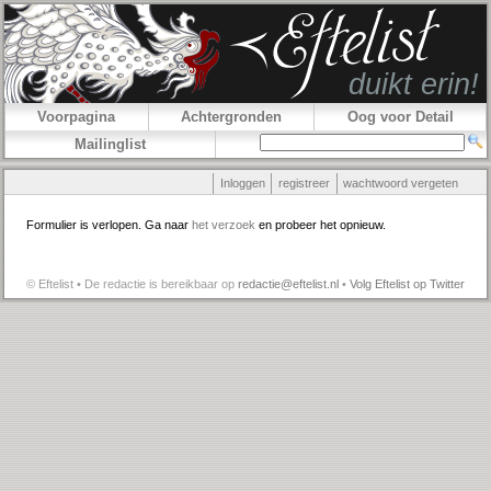
Voorpagina
Achtergronden
Oog voor Detail
Mailinglist
Inloggen
registreer
wachtwoord vergeten
Formulier is verlopen. Ga naar
het verzoek
en probeer het opnieuw.
© Eftelist • De redactie is bereikbaar op
redactie@eftelist.nl
•
Volg Eftelist op Twitter