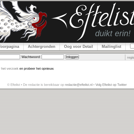
Voorpagina
Achtergronden
Oog voor Detail
Mailinglist
Wachtwoord:
regi
r
het verzoek
en probeer het opnieuw.
© Eftelist • De redactie is bereikbaar op
redactie@eftelist.nl
•
Volg Eftelist op Twitter