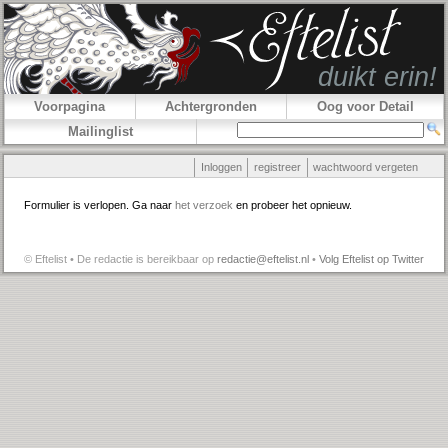
Voorpagina
Achtergronden
Oog voor Detail
Mailinglist
Inloggen
registreer
wachtwoord vergeten
Formulier is verlopen. Ga naar
het verzoek
en probeer het opnieuw.
© Eftelist • De redactie is bereikbaar op
redactie@eftelist.nl
•
Volg Eftelist op Twitter