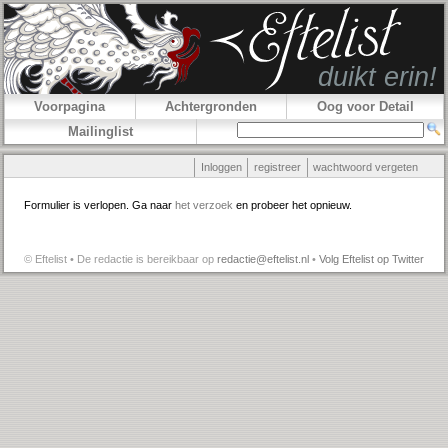
Voorpagina
Achtergronden
Oog voor Detail
Mailinglist
Inloggen
registreer
wachtwoord vergeten
Formulier is verlopen. Ga naar
het verzoek
en probeer het opnieuw.
© Eftelist • De redactie is bereikbaar op
redactie@eftelist.nl
•
Volg Eftelist op Twitter