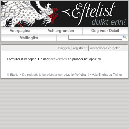
Voorpagina
Achtergronden
Oog voor Detail
Mailinglist
Inloggen
registreer
wachtwoord vergeten
Formulier is verlopen. Ga naar
het verzoek
en probeer het opnieuw.
© Eftelist • De redactie is bereikbaar op
redactie@eftelist.nl
•
Volg Eftelist op Twitter