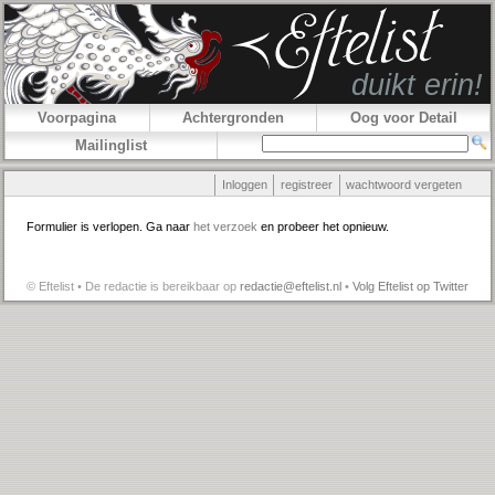
Voorpagina
Achtergronden
Oog voor Detail
Mailinglist
Inloggen
registreer
wachtwoord vergeten
Formulier is verlopen. Ga naar
het verzoek
en probeer het opnieuw.
© Eftelist • De redactie is bereikbaar op
redactie@eftelist.nl
•
Volg Eftelist op Twitter