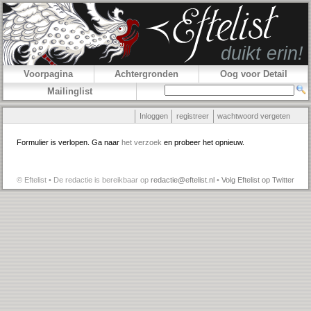
Voorpagina
Achtergronden
Oog voor Detail
Mailinglist
Inloggen
registreer
wachtwoord vergeten
Formulier is verlopen. Ga naar
het verzoek
en probeer het opnieuw.
© Eftelist • De redactie is bereikbaar op
redactie@eftelist.nl
•
Volg Eftelist op Twitter