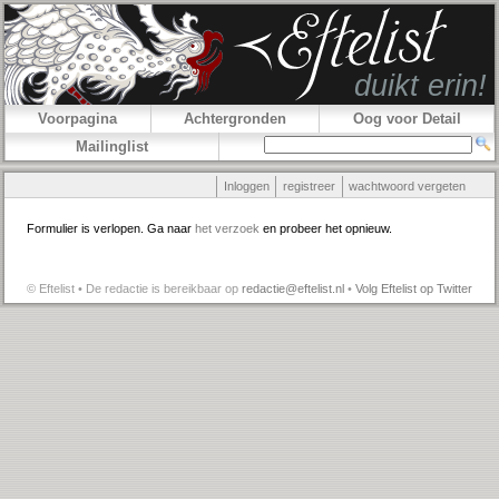
Voorpagina
Achtergronden
Oog voor Detail
Mailinglist
Inloggen
registreer
wachtwoord vergeten
Formulier is verlopen. Ga naar
het verzoek
en probeer het opnieuw.
© Eftelist • De redactie is bereikbaar op
redactie@eftelist.nl
•
Volg Eftelist op Twitter